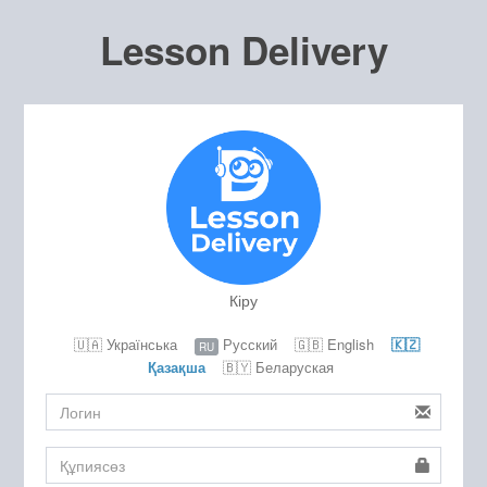
Lesson Delivery
Кіру
🇺🇦 Українська
Русский
🇬🇧 English
🇰🇿
RU
Қазақша
🇧🇾 Беларуская