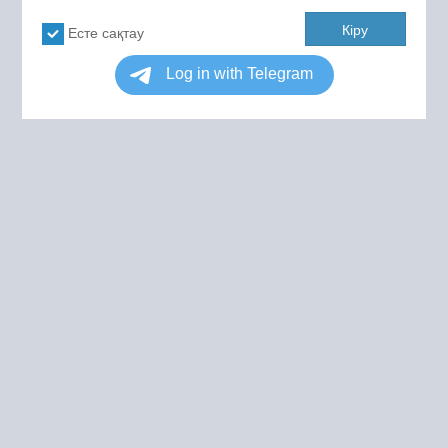
Кіру
Есте сақтау